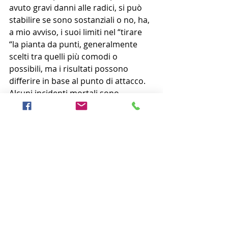
avuto gravi danni alle radici, si può 
stabilire se sono sostanziali o no, ha, 
a mio avviso, i suoi limiti nel “tirare 
“la pianta da punti, generalmente 
scelti tra quelli più comodi o 
possibili, ma i risultati possono 
differire in base al punto di attacco. 
Alcuni incidenti mortali sono 
avvenuti per lo schianto di parti di 
una pianta non per il suo schianto 
totale. Si sa ben che il vento non è 
uni direzionale, che la pianta “ruota” 
sotto l’effetto del vento (guardate 
una pianta quando c’è vento come si 
muove). Inoltre al momento non si 
sa se la trazione crea scompensi alla 
pianta. Per quanto ne so tre casi 
documentati di piante sottoposte a 
trazione nel 2017, pur date come 