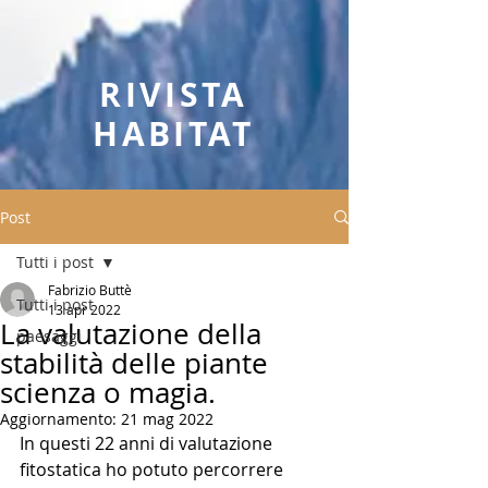
RIVISTA
HABITAT
Post
Tutti i post
Fabrizio Buttè
Tutti i post
13 apr 2022
La valutazione della
paesaggi
stabilità delle piante
scienza o magia.
Aggiornamento:
21 mag 2022
In questi 22 anni di valutazione 
fitostatica ho potuto percorrere 