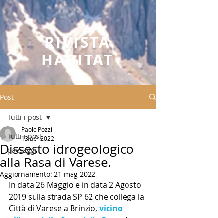
RIVISTA
HABITAT
Post
Tutti i post
Paolo Pozzi
Tutti i post
13 apr 2022
Dissesto idrogeologico
paesaggi
alla Rasa di Varese.
Aggiornamento:
21 mag 2022
In data 26 Maggio e in data 2 Agosto 
2019 sulla strada SP 62 che collega la 
Città di Varese a Brinzio, 
vicino 