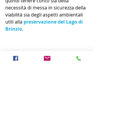
quindi tenere conto sia della 
necessità di messa in sicurezza della 
viabilità sia degli aspetti ambientali 
utili alla 
preservazione del Lago di 
Brinzio
.
I 
geologi
 sono chiamati a individuare 
queste problematiche e fornire il 
corretto supporto scientifico per 
l’interpretazione dei fenomeni e la 
corretta realizzazione delle opere. 
Non devono rimanere limitati nello 