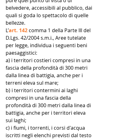
pure quei punto di vista o di 
belvedere, accessibili al pubblico, dai 
quali si goda lo spettacolo di quelle 
bellezze.
L’
art. 142
 comma 1 della Parte III del 
D.Lgs. 42/2004 s.m.i., Aree tutelate 
per legge, individua i seguenti beni 
paesaggistici:
a) i territori costieri compresi in una 
fascia della profondità di 300 metri 
dalla linea di battigia, anche per i 
terreni eleva sul mare;
b) i territori contermini ai laghi 
compresi in una fascia della 
profondità di 300 metri dalla linea di 
battigia, anche per i territori eleva 
sui laghi;
c) i fiumi, i torrenti, i corsi d'acqua 
iscritti negli elenchi previsti dal testo 