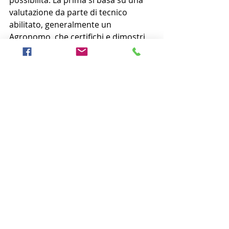
possibilità. La prima si basa su una 
valutazione da parte di tecnico 
abilitato, generalmente un 
Agronomo, che certifichi e dimostri 
che la pianta per malattie 
degenerative è instabile e passibile 
di schianto nell’immediato. In 
riferimento D.lgs 267/00 art 54 
comma 2 e 3 testo unico delle leggi 
sull'ordinamento degli enti locali Il 
sindaco può emettere ordinanza per 
la sicurezza dei cittadini per la 
rimozione della pianta. In alcuni casi 
gli uffici non danno l’ordinanza se la 
pianta non insiste su terreno 
pubblico. Questo a mio avviso 
discrimina la sicurezza delle 
persone!! In alternativa in aree dove 
non insiste il vicolo per legge ma 