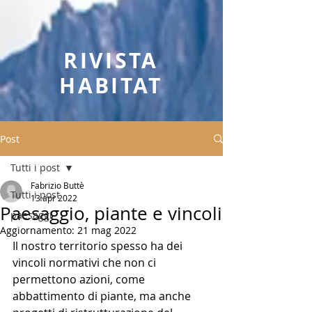
RIVISTA
HABITAT
Post
Tutti i post
Fabrizio Buttè
Tutti i post
13 apr 2022
Paesaggio, piante e vincoli
paesaggi
Aggiornamento:
21 mag 2022
Il nostro territorio spesso ha dei 
vincoli normativi che non ci 
permettono azioni, come 
abbattimento di piante, ma anche 