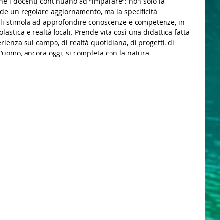
he i docenti continuano ad “imparare”: non solo la 
e un regolare aggiornamento, ma la specificità 
i e li stimola ad approfondire conoscenze e competenze, in 
lastica e realtà locali. Prende vita così una didattica fatta 
rienza sul campo, di realtà quotidiana, di progetti, di 
 l’uomo, ancora oggi, si completa con la natura.