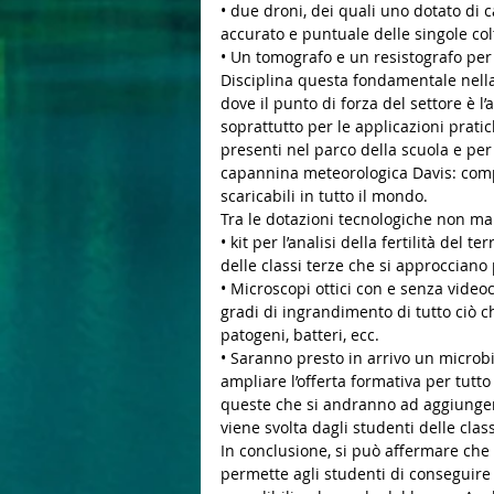
• due droni, dei quali uno dotato di
accurato e puntuale delle singole col
• Un tomografo e un resistografo per 
Disciplina questa fondamentale nella 
dove il punto di forza del settore è 
soprattutto per le applicazioni pratic
presenti nel parco della scuola e per  
capannina meteorologica Davis: comple
scaricabili in tutto il mondo.
Tra le dotazioni tecnologiche non man
• kit per l’analisi della fertilità del 
delle classi terze che si approcciano 
• Microscopi ottici con e senza video
gradi di ingrandimento di tutto ciò c
patogeni, batteri, ecc.
• Saranno presto in arrivo un microbir
ampliare l’offerta formativa per tutto
queste che si andranno ad aggiunger
viene svolta dagli studenti delle class
In conclusione, si può affermare che
permette agli studenti di conseguir