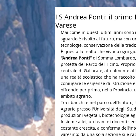
IIS Andrea Ponti: il primo 
Varese
Mai come in questi ultimi anni sono in
sguardo è rivolto al futuro, ma con un
tecnologie, conservazione della trad
È questa la realtà che vivono ogni gio
“Andrea Ponti”
 di Somma Lombardo, pi
protetta del Parco del Ticino. Propri
centrale di Gallarate, attualmente aff
una realtà scolastica che ha raccolto
coniugare le esigenze di istruzione e
offrendo per prima, nella Provincia, 
ambito agrario. 
Tra i banchi e nel parco dell’Istituto, l
Agrarie presso l'Università degli Stud
produzioni vegetali, biotecnologie ag
Insieme a lei, un team di docenti sem
costante crescita, a conferma dell’int
varesino: da una sola sezione si è ra