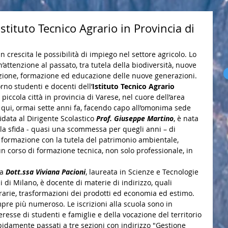
Istituto Tecnico Agrario in Provincia di
 crescita le possibilità di impiego nel settore agricolo. Lo 
’attenzione al passato, tra tutela della biodiversità, nuove 
izione, formazione ed educazione delle nuove generazioni.
rno studenti e docenti dell’
Istituto Tecnico Agrario 
ccola città in provincia di Varese, nel cuore dell’area 
o qui, ormai sette anni fa, facendo capo all’omonima sede 
idata al Dirigente Scolastico 
Prof. Giuseppe Martino
, è nata 
 la sfida - quasi una scommessa per quegli anni – di 
 formazione con la tutela del patrimonio ambientale, 
un corso di formazione tecnica, non solo professionale, in 
a 
Dott.ssa Viviana Pacioni
, laureata in Scienze e Tecnologie 
i di Milano, è docente di materie di indirizzo, quali 
rarie, trasformazioni dei prodotti ed economia ed estimo. 
pre più numeroso. Le iscrizioni alla scuola sono in 
eresse di studenti e famiglie e della vocazione del territorio 
pidamente passati a tre sezioni con indirizzo "Gestione 