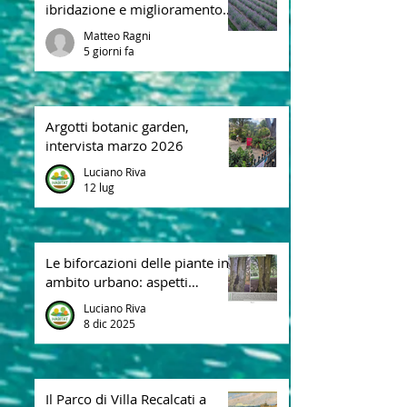
Lavandula intermedia:
ibridazione e miglioramento
genetico nelle lavande perenni
Matteo Ragni
5 giorni fa
Argotti botanic garden,
intervista marzo 2026
Luciano Riva
12 lug
Le biforcazioni delle piante in
ambito urbano: aspetti
biomeccanici, difetti strutturali