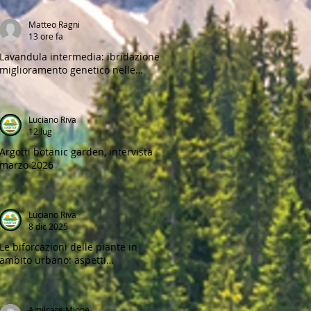
Matteo Ragni
13 ore fa
Lavandula intermedia: ibridazione e
miglioramento genetico nelle
lavande perenni
Luciano Riva
12 lug
Argotti botanic garden, intervista
marzo 2026
Luciano Riva
8 dic 2025
Le biforcazioni delle piante in
ambito urbano: aspetti
biomeccanici, difetti strutturali e
strategie di gestione
Amilcare Mione