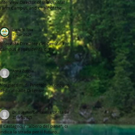
Interview Director of the Central
Farm Campus and Chair of the
Agriculture Department
department, University of Belize,
Maximiliano Ortega, Central Farm,
Luciano Riva
Cayo, Belize
7 mar 2025
Intervista Direttore del Central Farm
Campus e Presidente del
Dipartimento di Agraria, Università
del Belize, Maximiliano Ortega,
Central Farm, Cayo, Belize.
Anna Zottola
2 mar 2025
Nei giardini di Pinerolo un circuito
dedicato alle Ortensie
Dr. Eugenio Gervasini e Dr.ssa Beatrice Melone
25 feb 2025
Il Castagno, l’ "albero del pane", ci
indica la strada per il futuro…