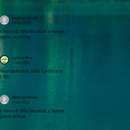
Amilcare Mione
19 feb 2025
Il Parco di Villa Recalcati a Varese
(parte seconda)
Luciano Riva
9 nov 2024
Heterobasidion sulle Conifere in
Città
Amilcare Mione
8 nov 2024
Il Parco di Villa Recalcati a Varese
(parte prima)