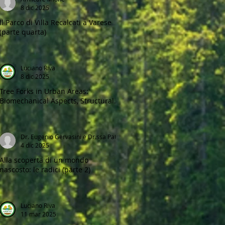
8 dic 2025
Il Parco di Villa Recalcati a Varese
(parte quarta)
Luciano Riva
8 dic 2025
Tree Forks in Urban Areas:
Biomechanical Aspects, Structural
Defects, and Management
Strategies
Dr. Eugenio Gervasini e Dr.ssa Patricia Pazos
4 dic 2025
Alla scoperta di un mondo
nascosto: le radici (parte 2)
Luciano Riva
11 mar 2025