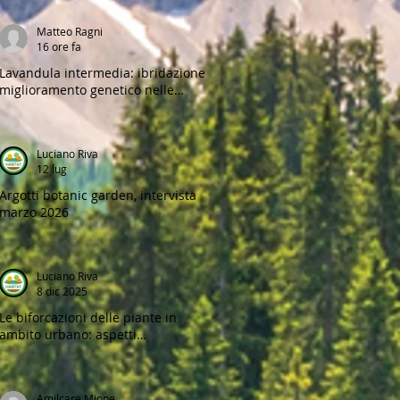
Matteo Ragni
16 ore fa
Lavandula intermedia: ibridazione e
miglioramento genetico nelle
lavande perenni
Luciano Riva
a
12 lug
Argotti botanic garden, intervista
marzo 2026
Luciano Riva
8 dic 2025
Le biforcazioni delle piante in
ambito urbano: aspetti
biomeccanici, difetti strutturali e
strategie di gestione
Amilcare Mione