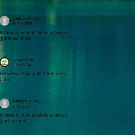
Amilcare Mione
19 feb 2025
Il Parco di Villa Recalcati a Varese
(parte seconda)
Luciano Riva
9 nov 2024
Heterobasidion sulle Conifere in
Città
Amilcare Mione
8 nov 2024
Il Parco di Villa Recalcati a Varese
(parte prima)