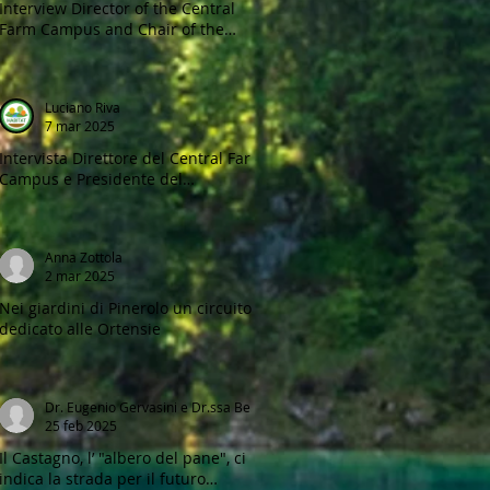
Interview Director of the Central
Farm Campus and Chair of the
Agriculture Department
department, University of Belize,
Maximiliano Ortega, Central Farm,
Luciano Riva
Cayo, Belize
7 mar 2025
Intervista Direttore del Central Farm
Campus e Presidente del
Dipartimento di Agraria, Università
del Belize, Maximiliano Ortega,
Central Farm, Cayo, Belize.
Anna Zottola
2 mar 2025
Nei giardini di Pinerolo un circuito
dedicato alle Ortensie
Dr. Eugenio Gervasini e Dr.ssa Beatrice Melone
25 feb 2025
Il Castagno, l’ "albero del pane", ci
indica la strada per il futuro…