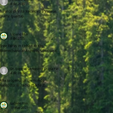
8 dic 2025
Il Parco di Villa Recalcati a Varese
(parte quarta)
Luciano Riva
8 dic 2025
Tree Forks in Urban Areas:
Biomechanical Aspects, Structural
Defects, and Management
Strategies
Dr. Eugenio Gervasini e Dr.ssa Patricia Pazos
4 dic 2025
Alla scoperta di un mondo
nascosto: le radici (parte 2)
Luciano Riva
11 mar 2025